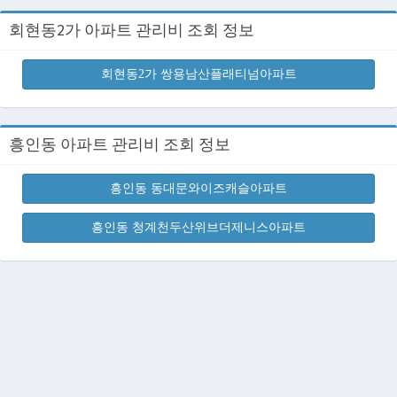
회현동2가 아파트 관리비 조회 정보
회현동2가 쌍용남산플래티넘아파트
흥인동 아파트 관리비 조회 정보
흥인동 동대문와이즈캐슬아파트
흥인동 청계천두산위브더제니스아파트