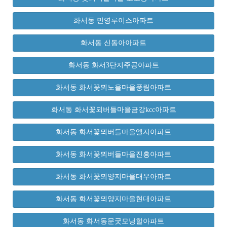
화서동 민영루이스아파트
화서동 신동아아파트
화서동 화서3단지주공아파트
화서동 화서꽃뫼노을마을풍림아파트
화서동 화서꽃뫼버들마을금강kcc아파트
화서동 화서꽃뫼버들마을엘지아파트
화서동 화서꽃뫼버들마을진흥아파트
화서동 화서꽃뫼양지마을대우아파트
화서동 화서꽃뫼양지마을현대아파트
화서동 화서동문굿모닝힐아파트