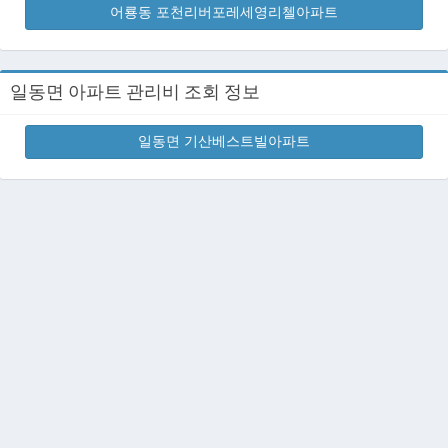
어룡동 포천리버포레세영리첼아파트
일동면 아파트 관리비 조회 정보
일동면 기산베스트빌아파트