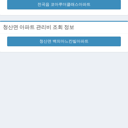
전곡읍 코아루더클래스아파트
청산면 아파트 관리비 조회 정보
청산면 백의아느칸빌아파트