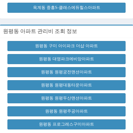
옥계동 중흥S-클래스에듀힐스아파트
원평동 아파트 관리비 조회 정보
원평동 구미 아이파크 더샵 아파트
원평동 대영파크에비앙아파트
원평동 원평궁전맨션아파트
원평동 원평대동타운아파트
원평동 원평두산맨션아파트
원평동 원평주공아파트
원평동 프로그레스구미아파트