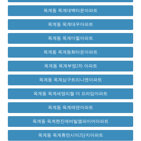
옥계동 옥계대백타운아파트
옥계동 옥계대우아파트
옥계동 옥계더힐아파트
옥계동 옥계동화타운아파트
옥계동 옥계부영2차 아파트
옥계동 옥계삼구트리니엔아파트
옥계동 옥계세영리첼 더 프라임아파트
옥계동 옥계에덴아파트
옥계동 옥계현진에버빌엠파이어아파트
옥계동 옥계휴먼시아2단지아파트