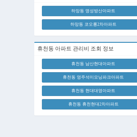
하망동 명성방산아파트
하망동 코오롱2차아파트
휴천동 아파트 관리비 조회 정보
휴천동 남산현대아파트
휴천동 영주석미모닝파크아파트
휴천동 현대대영아파트
휴천동 휴천현대2차아파트