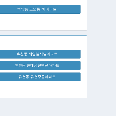
하망동 코오롱1차아파트
휴천동 세영첼시빌아파트
휴천동 현대궁전맨션아파트
휴천동 휴천주공아파트