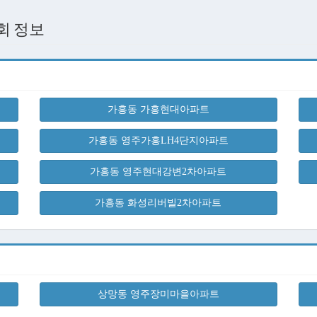
회 정보
가흥동 가흥현대아파트
가흥동 영주가흥LH4단지아파트
가흥동 영주현대강변2차아파트
가흥동 화성리버빌2차아파트
상망동 영주장미마을아파트