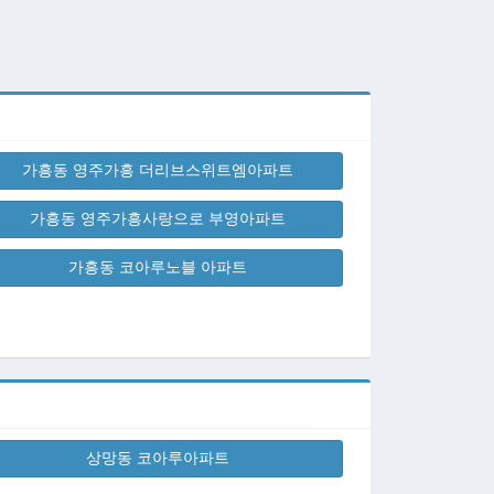
가흥동 영주가흥 더리브스위트엠아파트
가흥동 영주가흥사랑으로 부영아파트
가흥동 코아루노블 아파트
상망동 코아루아파트