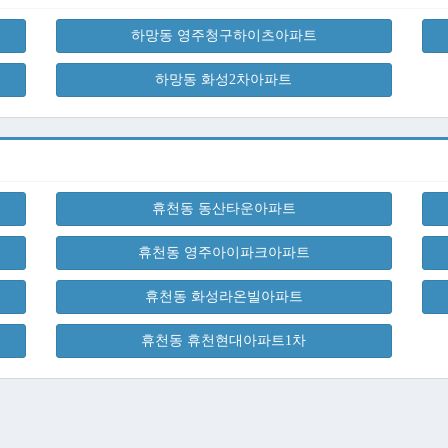
하망동 영주청구하이츠아파트
하망동 화성2차아파트
휴천동 동산타운아파트
휴천동 영주아이파크아파트
휴천동 화성라온빌아파트
휴천동 휴천현대아파트1차