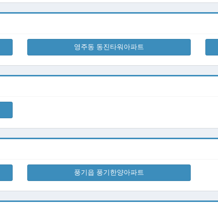
영주동 동진타워아파트
풍기읍 풍기한양아파트