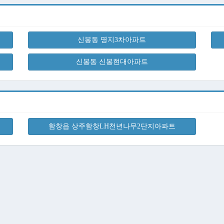
신봉동 명지3차아파트
신봉동 신봉현대아파트
함창읍 상주함창LH천년나무2단지아파트