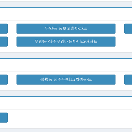
무양동 동보고층아파트
무양동 상주무양태왕아너스아파트
복룡동 상주우방1.2차아파트