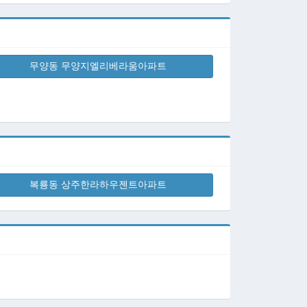
무양동 무양지엘리베라움아파트
복룡동 상주한라하우젠트아파트