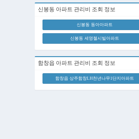
신봉동 아파트 관리비 조회 정보
신봉동 동아아파트
신봉동 세영첼시빌아파트
함창읍 아파트 관리비 조회 정보
함창읍 상주함창LH천년나무1단지아파트