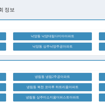
회 정보
낙양동 낙양대림다미아아파트
낙양동 상주낙양주공아파트
냉림동 냉림2주공아파트
냉림동 북천 코아루 하트리움아파트
냉림동 상주미소지움더퍼스트아파트