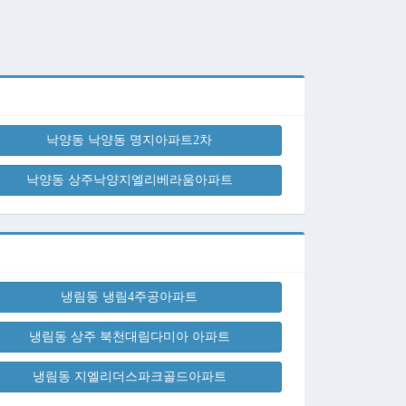
낙양동 낙양동 명지아파트2차
낙양동 상주낙양지엘리베라움아파트
냉림동 냉림4주공아파트
냉림동 상주 북천대림다미아 아파트
냉림동 지엘리더스파크골드아파트