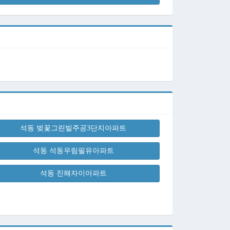
석동 벚꽃그린빌주공3단지아파트
석동 석동우림필유아파트
석동 진해자이아파트