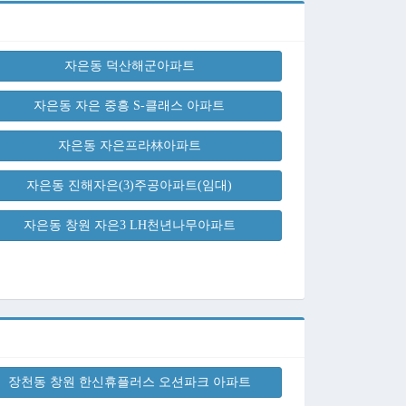
자은동 덕산해군아파트
자은동 자은 중흥 S-클래스 아파트
자은동 자은프라林아파트
자은동 진해자은(3)주공아파트(임대)
자은동 창원 자은3 LH천년나무아파트
장천동 창원 한신휴플러스 오션파크 아파트