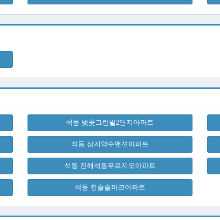
석동 벚꽃그린빌2단지아파트
석동 상지약수맨션아파트
석동 진해석동푸르지오아파트
석동 한솔솔파크아파트