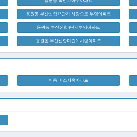
용원동 녹산코아루아파트
용원동 부산신항13단지 사랑으로 부영아파트
용원동 부산신항4단지부영아파트
용원동 부산신항마린애시앙아파트
이동 미소지움아파트