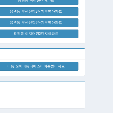
용원동 녹산현대아파트
용원동 부산신항2단지부영아파트
용원동 부산신항5단지부영아파트
용원동 이지더원2단지아파트
이동 진해이동디에스아이존빌아파트