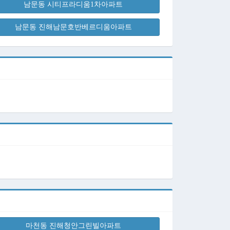
남문동 시티프라디움1차아파트
남문동 진해남문호반베르디움아파트
마천동 진해청안그린빌아파트