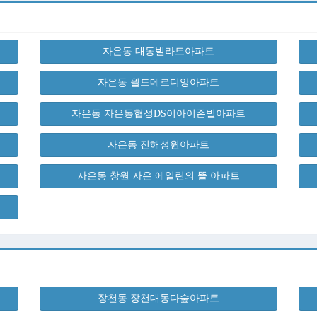
자은동 대동빌라트아파트
자은동 월드메르디앙아파트
자은동 자은동협성DS이아이존빌아파트
자은동 진해성원아파트
자은동 창원 자은 에일린의 뜰 아파트
장천동 장천대동다숲아파트