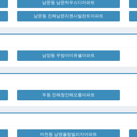
남문동 남문하우스디아파트
남문동 진해남문리젠시빌란트아파트
남양동 우방아이유쉘아파트
두동 진해청안해오름아파트
마천동 남명플럼빌리지아파트