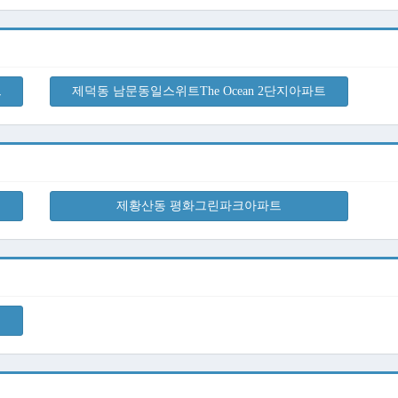
트
제덕동 남문동일스위트The Ocean 2단지아파트
제황산동 평화그린파크아파트