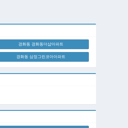
경화동 경화동더샵아파트
경화동 삼정그린코아아파트