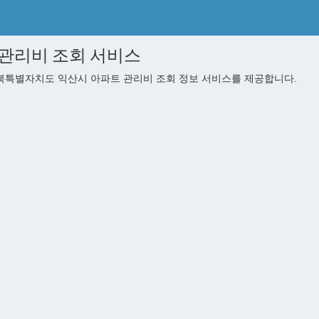
관리비 조회 서비스
특별자치도 익산시 아파트 관리비 조회 정보 서비스를 제공합니다.