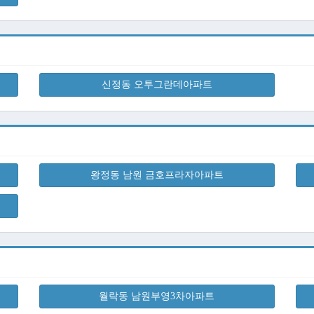
신정동 오투그란데아파트
왕정동 남원 금호프라자아파트
월락동 남원부영3차아파트