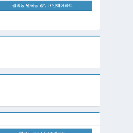
월락동 월락동 양우내안애아파트