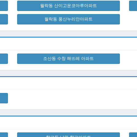
월락동 산이고운코아루아파트
월락동 풍산누리안아파트
조산동 수창 해뜨레 아파트