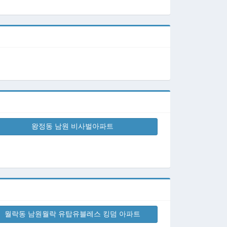
왕정동 남원 비사벌아파트
월락동 남원월락 유탑유블레스 킹덤 아파트