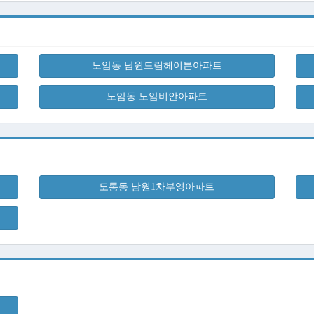
노암동 남원드림헤이븐아파트
노암동 노암비안아파트
도통동 남원1차부영아파트