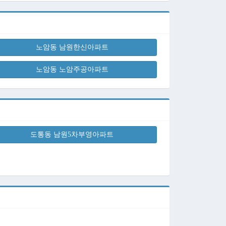
노암동 남원한신아파트
노암동 노암주공아파트
도통동 남원5차부영아파트