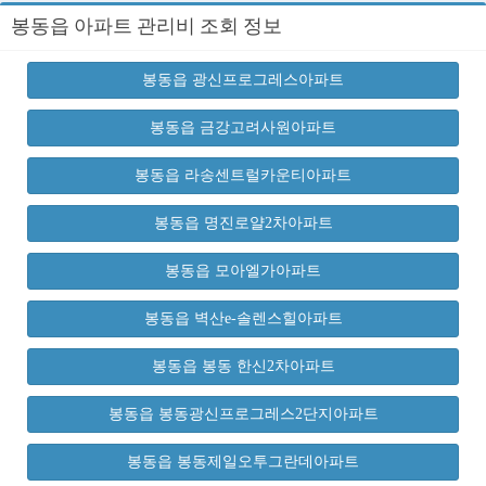
봉동읍 아파트 관리비 조회 정보
봉동읍 광신프로그레스아파트
봉동읍 금강고려사원아파트
봉동읍 라송센트럴카운티아파트
봉동읍 명진로얄2차아파트
봉동읍 모아엘가아파트
봉동읍 벽산e-솔렌스힐아파트
봉동읍 봉동 한신2차아파트
봉동읍 봉동광신프로그레스2단지아파트
봉동읍 봉동제일오투그란데아파트