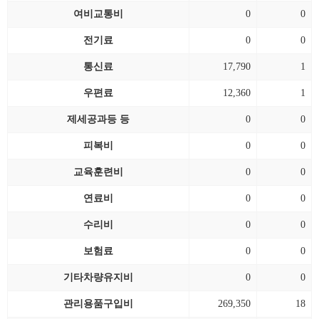
여비교통비
0
0
전기료
0
0
통신료
17,790
1
우편료
12,360
1
제세공과등 등
0
0
피복비
0
0
교육훈련비
0
0
연료비
0
0
수리비
0
0
보험료
0
0
기타차량유지비
0
0
관리용품구입비
269,350
18