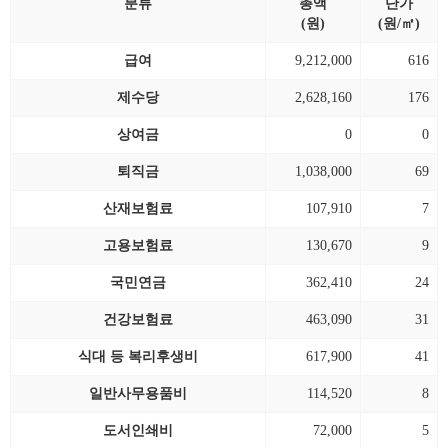
분류
총액
단가
(원)
(원/㎡)
급여
9,212,000
616
제수당
2,628,160
176
상여금
0
0
퇴직금
1,038,000
69
산재보험료
107,910
7
고용보험료
130,670
9
국민연금
362,410
24
건강보험료
463,090
31
식대 등 복리후생비
617,900
41
일반사무용품비
114,520
8
도서인쇄비
72,000
5