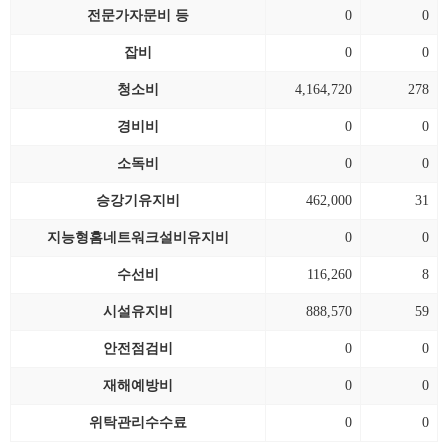
전문가자문비 등
0
0
잡비
0
0
청소비
4,164,720
278
경비비
0
0
소독비
0
0
승강기유지비
462,000
31
지능형홈네트워크설비유지비
0
0
수선비
116,260
8
시설유지비
888,570
59
안전점검비
0
0
재해예방비
0
0
위탁관리수수료
0
0