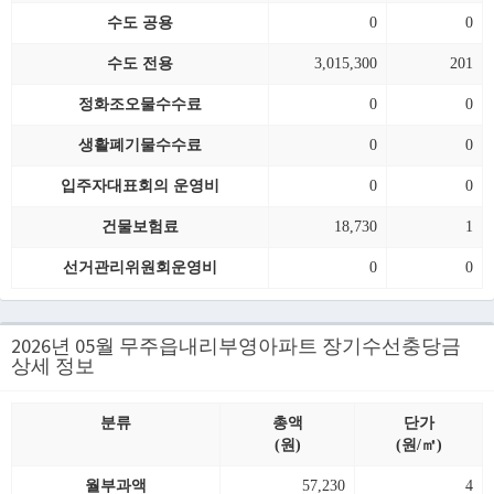
수도 공용
0
0
수도 전용
3,015,300
201
정화조오물수수료
0
0
생활폐기물수수료
0
0
입주자대표회의 운영비
0
0
건물보험료
18,730
1
선거관리위원회운영비
0
0
2026년 05월 무주읍내리부영아파트 장기수선충당금
상세 정보
분류
총액
단가
(원)
(원/㎡)
월부과액
57,230
4