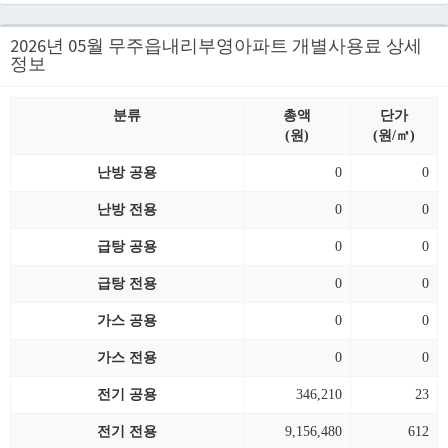
2026년 05월 무주읍내리부영아파트 개별사용료 상세
정보
분류
총액
단가
(원)
(원/㎡)
난방 공용
0
0
난방 전용
0
0
급탕 공용
0
0
급탕 전용
0
0
가스 공용
0
0
가스 전용
0
0
전기 공용
346,210
23
전기 전용
9,156,480
612