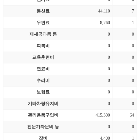
통신료
44,110
7
우편료
8,760
1
제세공과등 등
0
0
피복비
0
0
교육훈련비
0
0
연료비
0
0
수리비
0
0
보험료
0
0
기타차량유지비
0
0
관리용품구입비
415,300
64
전문가자문비 등
0
0
잡비
4,400
1