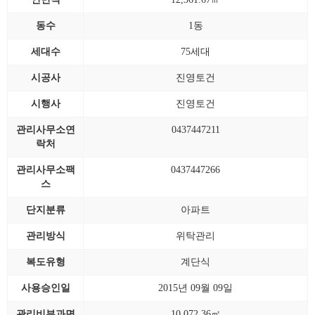
동수
1동
세대수
75세대
시공사
진영토건
시행사
진영토건
관리사무소연
0437447211
락처
관리사무소팩
0437447266
스
단지분류
아파트
관리방식
위탁관리
복도유형
계단식
사용승인일
2015년 09월 09일
관리비부과면
10,072.36㎡