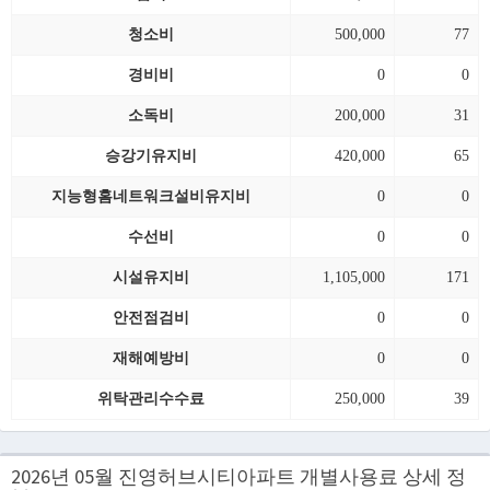
청소비
500,000
77
경비비
0
0
소독비
200,000
31
승강기유지비
420,000
65
지능형홈네트워크설비유지비
0
0
수선비
0
0
시설유지비
1,105,000
171
안전점검비
0
0
재해예방비
0
0
위탁관리수수료
250,000
39
2026년 05월 진영허브시티아파트 개별사용료 상세 정