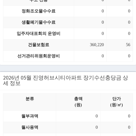
정화조오물수수료
0
0
생활폐기물수수료
0
0
입주자대표회의 운영비
0
0
건물보험료
360,220
56
선거관리위원회운영비
0
0
2026년 05월 진영허브시티아파트 장기수선충당금 상
세 정보
분류
총액
단가
(원)
(원/㎡)
월부과액
0
0
월사용액
0
0