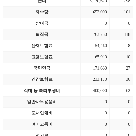
급여
5,170,670
798
제수당
652,000
101
상여금
0
0
퇴직금
763,750
118
산재보험료
54,460
8
고용보험료
65,910
10
국민연금
171,660
27
건강보험료
233,170
36
식대 등 복리후생비
400,000
62
일반사무용품비
0
0
도서인쇄비
0
0
여비교통비
0
0
전기료
0
0