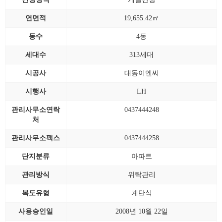
연면적
19,655.42㎡
동수
4동
세대수
313세대
시공사
대동이엔씨
시행사
LH
관리사무소연락
0437444248
처
관리사무소팩스
0437444258
단지분류
아파트
관리방식
위탁관리
복도유형
계단식
사용승인일
2008년 10월 22일