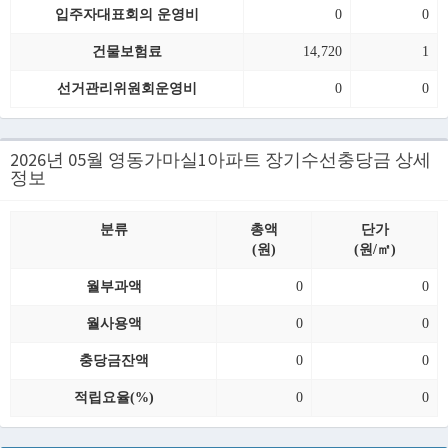
입주자대표회의 운영비
0
0
건물보험료
14,720
1
선거관리위원회운영비
0
0
2026년 05월 영동가마실1아파트 장기수선충당금 상세
정보
분류
총액
단가
(원)
(원/㎡)
월부과액
0
0
월사용액
0
0
충당금잔액
0
0
적립요율(%)
0
0