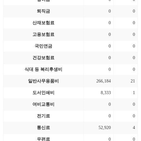
퇴직금
0
0
산재보험료
0
0
고용보험료
0
0
국민연금
0
0
건강보험료
0
0
식대 등 복리후생비
0
0
일반사무용품비
266,184
21
도서인쇄비
8,333
1
여비교통비
0
0
전기료
0
0
통신료
52,920
4
우편료
0
0