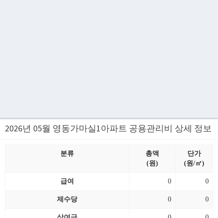
2026년 05월 영동가마실1아파트 공용관리비 상세 정보
분류
총액
단가
(원)
(원/㎡)
급여
0
0
제수당
0
0
상여금
0
0