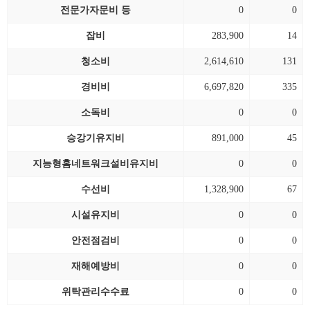
전문가자문비 등
0
0
잡비
283,900
14
청소비
2,614,610
131
경비비
6,697,820
335
소독비
0
0
승강기유지비
891,000
45
지능형홈네트워크설비유지비
0
0
수선비
1,328,900
67
시설유지비
0
0
안전점검비
0
0
재해예방비
0
0
위탁관리수수료
0
0