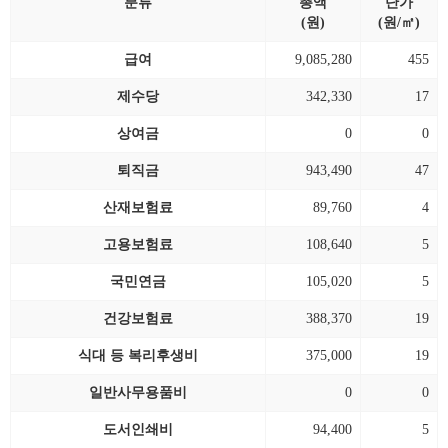
분류
총액
단가
(원)
(원/㎡)
급여
9,085,280
455
제수당
342,330
17
상여금
0
0
퇴직금
943,490
47
산재보험료
89,760
4
고용보험료
108,640
5
국민연금
105,020
5
건강보험료
388,370
19
식대 등 복리후생비
375,000
19
일반사무용품비
0
0
도서인쇄비
94,400
5