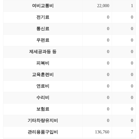
여비교통비
22,000
1
전기료
0
0
통신료
0
0
우편료
0
0
제세공과등 등
0
0
피복비
0
0
교육훈련비
0
0
연료비
0
0
수리비
0
0
보험료
0
0
기타차량유지비
0
0
관리용품구입비
136,760
7