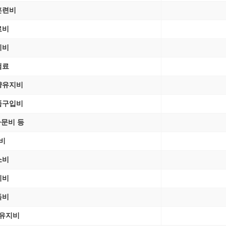
훈련비
료비
리비
험료
량유지비
품구입비
문비 등
비
소비
비비
독비
유지비