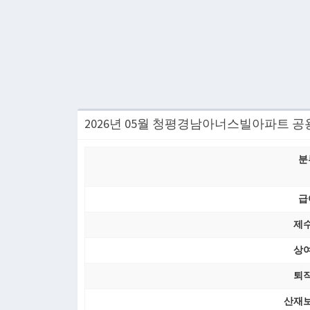
2026년 05월 청평경남아너스빌아파트 
분
급
제
상
퇴
산재