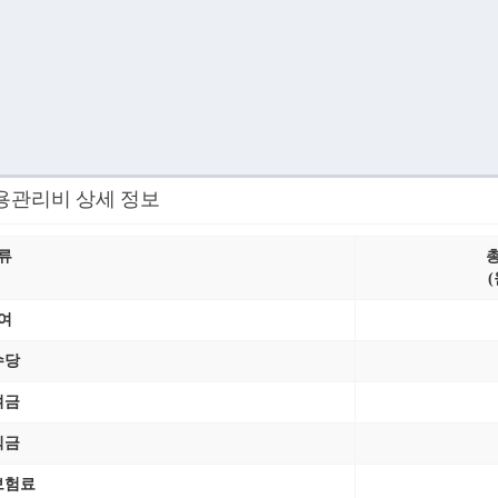
공용관리비 상세 정보
류
(
여
수당
여금
직금
보험료