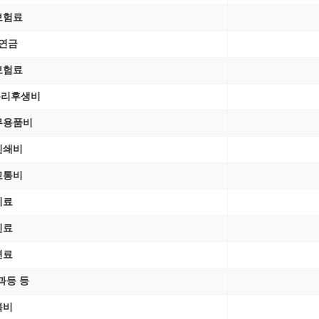
보험료
연금
보험료
복리후생비
무용품비
인쇄비
교통비
기료
신료
편료
과등 등
복비