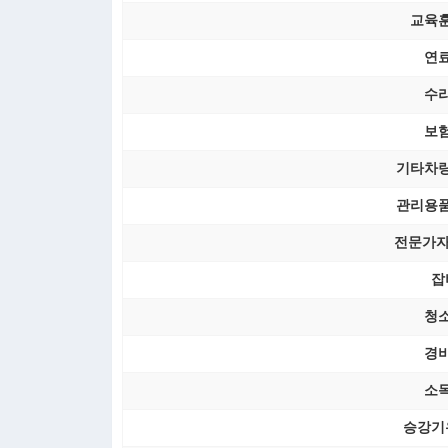
교육
연
수
보
기타차
관리용
전문가자
잡
청
경
소
승강기