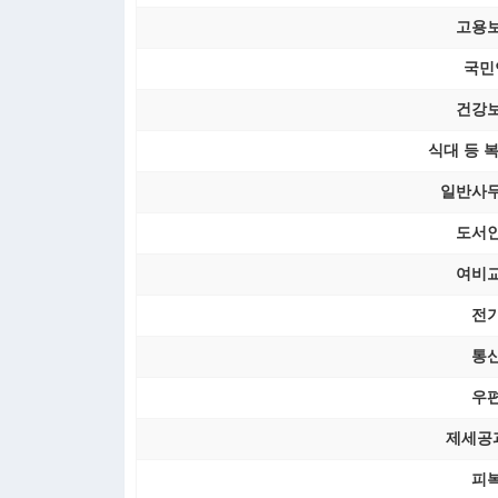
고용
국민
건강
식대 등 
일반사
도서
여비
전
통
우
제세공
피