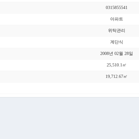
0315855541
아파트
위탁관리
계단식
2008년 02월 28일
25,510.1㎡
19,712.67㎡