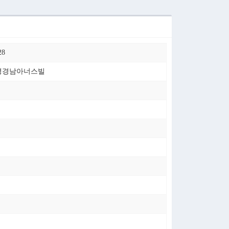
8
청평경남아너스빌