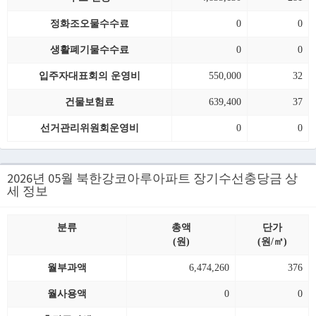
정화조오물수수료
0
0
생활폐기물수수료
0
0
입주자대표회의 운영비
550,000
32
건물보험료
639,400
37
선거관리위원회운영비
0
0
2026년 05월 북한강코아루아파트 장기수선충당금 상
세 정보
분류
총액
단가
(원)
(원/㎡)
월부과액
6,474,260
376
월사용액
0
0