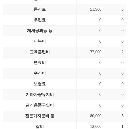
통신료
51,960
3
우편료
0
0
제세공과등 등
0
0
피복비
0
0
교육훈련비
32,000
2
연료비
0
0
수리비
0
0
보험료
0
0
기타차량유지비
0
0
관리용품구입비
0
0
전문가자문비 등
80,000
5
잡비
12,000
1