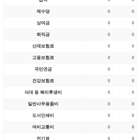
제수당
0
0
상여금
0
0
퇴직금
0
0
산재보험료
0
0
고용보험료
0
0
국민연금
0
0
건강보험료
0
0
식대 등 복리후생비
0
0
일반사무용품비
0
0
도서인쇄비
0
0
여비교통비
0
0
전기료
0
0