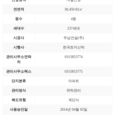
연면적
30,450.82㎡
동수
4동
세대수
237세대
시공사
우남건설(주)
시행사
한국토지신탁
관리사무소연락
0315853774
처
관리사무소팩스
0315853775
단지분류
아파트
관리방식
위탁관리
복도유형
계단식
사용승인일
2014년 04월 02일