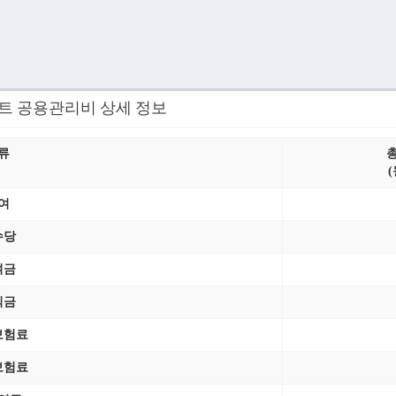
파트 공용관리비 상세 정보
류
(
여
수당
여금
직금
보험료
보험료