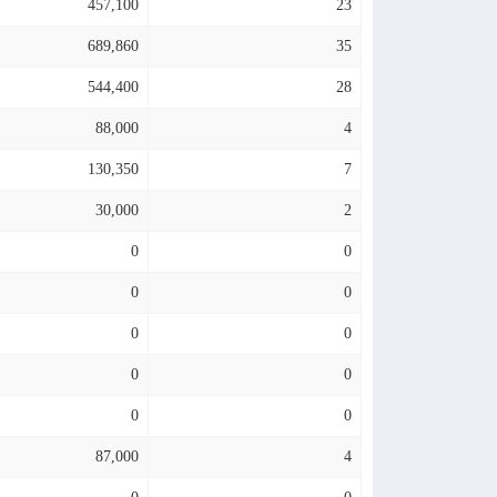
457,100
23
689,860
35
544,400
28
88,000
4
130,350
7
30,000
2
0
0
0
0
0
0
0
0
0
0
87,000
4