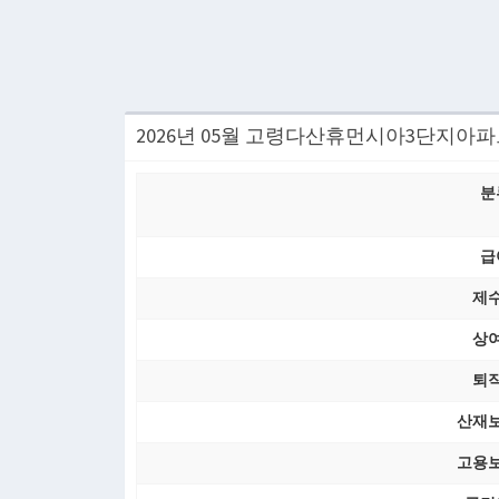
2026년 05월 고령다산휴먼시아3단지아
분
급
제
상
퇴
산재
고용