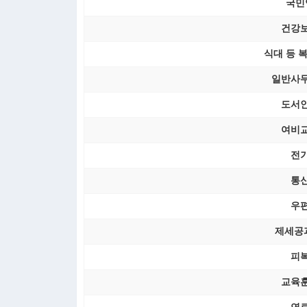
국민
건강
식대 등 
일반사
도서
여비
전
통
우
제세공
피
교육