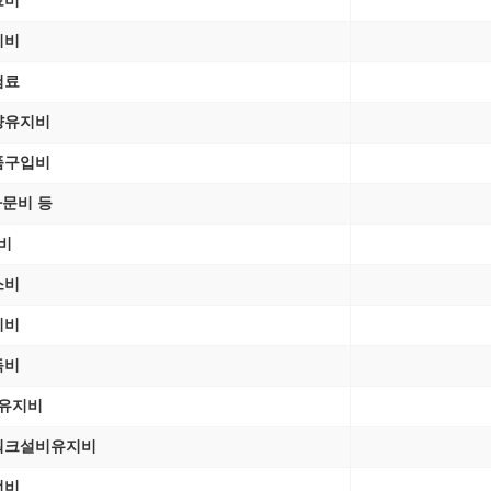
료비
리비
험료
량유지비
품구입비
문비 등
비
소비
비비
독비
유지비
워크설비유지비
선비