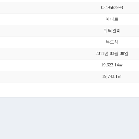
0549563998
아파트
위탁관리
복도식
2011년 03월 08일
19,623.14㎡
19,743.1㎡