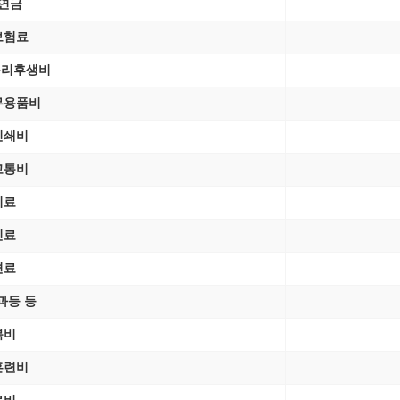
연금
보험료
복리후생비
무용품비
인쇄비
교통비
기료
신료
편료
과등 등
복비
훈련비