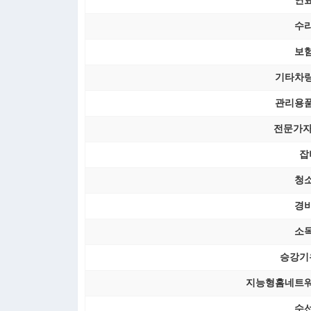
연
수
보
기타차
관리용
전문가자
잡
청
경
소
승강기
지능형홈네트
수