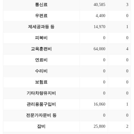
통신료
40,585
3
우편료
4,400
0
제세공과등 등
14,970
1
피복비
0
0
교육훈련비
64,000
4
연료비
0
0
수리비
0
0
보험료
0
0
기타차량유지비
0
0
관리용품구입비
16,060
1
전문가자문비 등
0
0
잡비
25,800
2