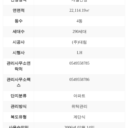
연면적
22,114.19㎡
동수
4동
세대수
290세대
시공사
(주)대림
시행사
LH
관리사무소연
0549558785
락처
관리사무소팩
0549558786
스
단지분류
아파트
관리방식
위탁관리
복도유형
계단식
사용승인일
2006년 02월 14일