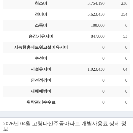
청소비
3,754,190
236
경비비
5,623,450
354
소독비
100,000
6
승강기유지비
847,000
53
지능형홈네트워크설비유지비
0
0
수선비
0
0
시설유지비
1,023,430
64
안전점검비
0
0
재해예방비
0
0
위탁관리수수료
0
0
2026년 04월 고령다산주공아파트 개별사용료 상세 정
보