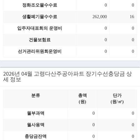
정화조오물수수료
0
0
생활폐기물수수료
262,000
16
입주자대표회의 운영비
0
0
건물보험료
0
0
선거관리위원회운영비
0
0
2026년 04월 고령다산주공아파트 장기수선충당금 상
세 정보
분류
총액
단가
(원)
(원/㎡)
월부과액
0
0
월사용액
0
0
충당금잔액
0
0